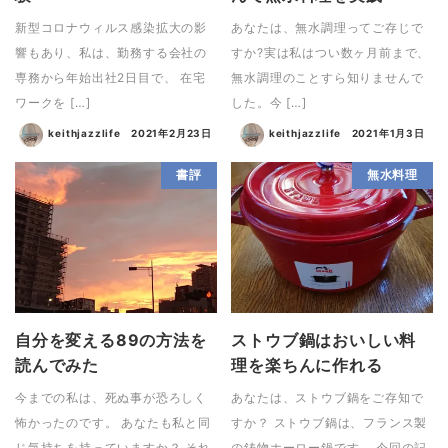
新型コロナウィルス感染拡大の影
あなたは、無水調理ってご存じで
響もあり、私は、勤務する会社の
すか?実は私はつい数ヶ月前まで、
専務から年始出社2日目で、 在宅
無水調理のことすら知りませんで
ワークを […]
した。今 […]
keithjazzlife
2021年2月23日
keithjazzlife
2021年1月3日
書評
無水料理
自分を変える89の方法を
ストウブ鍋はおいしい料
読んでみた
理を楽ちんに作れる
今までの私は、死ぬ事が恐ろしく
あなたは、ストウブ鍋をご存知で
怖かったのです。 あなたも私と同
すか？ ストウブ鍋は、フランス製
じ気持ちを持っていますか？ それ
の鋳物ホーロー鍋です。 今回の記