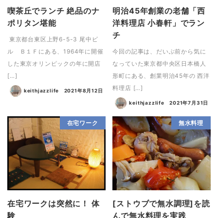
喫茶丘でランチ 絶品のナ
明治45年創業の老舗「西
ポリタン堪能
洋料理店 小春軒」でラン
チ
東京都台東区上野6-5-3 尾中ビ
ル Ｂ１Ｆにある、1964年に開催
今回の記事は、だいぶ前から気に
した東京オリンピックの年に開店
なっていた東京都中央区日本橋人
[…]
形町にある、創業明治45年の 西洋
料理店 […]
keithjazzlife
2021年8月12日
keithjazzlife
2021年7月31日
在宅ワーク
無水料理
在宅ワークは突然に！ 体
[ストウブで無水調理]を読
験
んで無水料理を実践