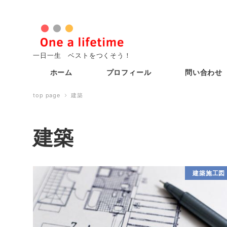
一日一生 ベストをつくそう！
ホーム
プロフィール
問い合わせ
top page
建築
建築
建築施工図