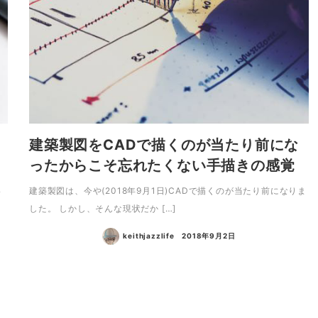
建築製図をCADで描くのが当たり前にな
ったからこそ忘れたくない手描きの感覚
い
建築製図は、今や(2018年9月1日)CADで描くのが当たり前になりま
した。 しかし、そんな現状だか […]
keithjazzlife
2018年9月2日