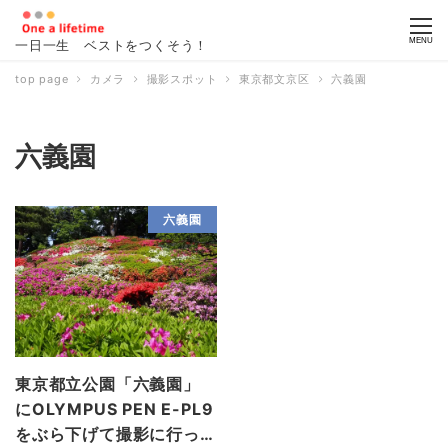
MENU
一日一生 ベストをつくそう！
top page
カメラ
撮影スポット
東京都文京区
六義園
六義園
六義園
東京都立公園「六義園」
にOLYMPUS PEN E-PL9
をぶら下げて撮影に行っ…